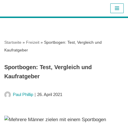
Z
u
m
I
Startseite
»
Freizeit
»
Sportbogen: Test, Vergleich und
n
Kaufratgeber
h
a
Sportbogen: Test, Vergleich und
l
Kaufratgeber
t
s
p
Paul Phillip
26. April 2021
r
i
n
g