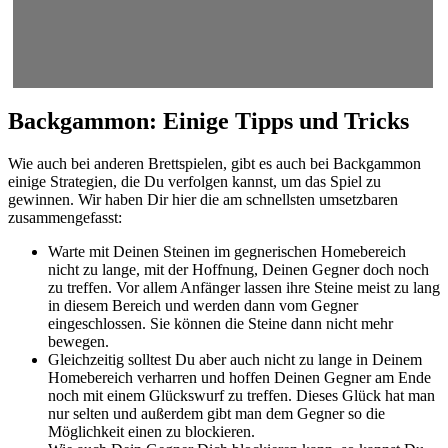
Backgammon: Einige Tipps und Tricks
Wie auch bei anderen Brettspielen, gibt es auch bei Backgammon
einige Strategien, die Du verfolgen kannst, um das Spiel zu
gewinnen. Wir haben Dir hier die am schnellsten umsetzbaren
zusammengefasst:
Warte mit Deinen Steinen im gegnerischen Homebereich
nicht zu lange, mit der Hoffnung, Deinen Gegner doch noch
zu treffen. Vor allem Anfänger lassen ihre Steine meist zu lang
in diesem Bereich und werden dann vom Gegner
eingeschlossen. Sie können die Steine dann nicht mehr
bewegen.
Gleichzeitig solltest Du aber auch nicht zu lange in Deinem
Homebereich verharren und hoffen Deinen Gegner am Ende
noch mit einem Glückswurf zu treffen. Dieses Glück hat man
nur selten und außerdem gibt man dem Gegner so die
Möglichkeit einen zu blockieren.