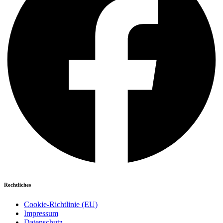
Rechtliches
Cookie-Richtlinie (EU)
Impressum
Datenschutz