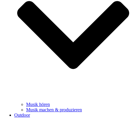
Musik hören
Musik machen & produzieren
Outdoor