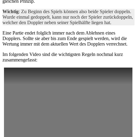
gleichen Prinzip.
Wichtig
: Zu Beginn des Spiels können also beide Spieler doppeln.
Wurde einmal gedoppelt, kann nur noch der Spieler zurückdoppeln,
welcher den Doppler neben seiner Spielhälfte liegen hat.
Eine Partie endet folglich immer nach dem Ablehnen eines
Dopplers. Sollte sie aber bis zum Ende gespielt werden, wird die
Wertung immer mit dem aktuellen Wert des Dopplers verrechnet.
Im folgenden Video sind die wichtigsten Regeln nochmal kurz
zusammengefasst: