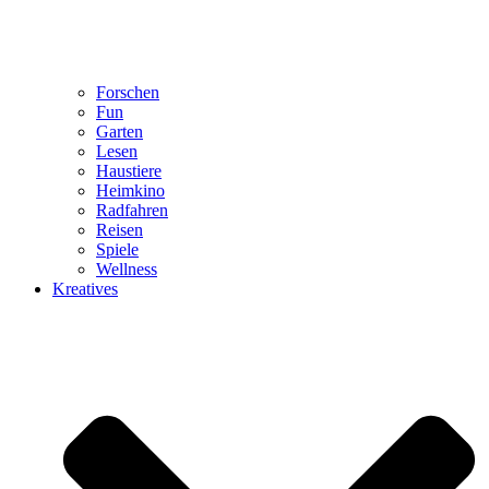
Forschen
Fun
Garten
Lesen
Haustiere
Heimkino
Radfahren
Reisen
Spiele
Wellness
Kreatives