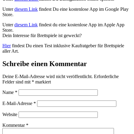
Unter
diesem Link
findest Du eine kostenlose App im Google Play
Store.
Unter
diesem Link
findest du eine kostenlose App im Apple App
Store.
Dein Interesse für Brettspiele ist geweckt?
Hier
findest Du einen Test inklusive Kaufratgeber für Brettspiele
aller Art.
Schreibe einen Kommentar
Deine E-Mail-Adresse wird nicht veröffentlicht.
Erforderliche
Felder sind mit
*
markiert
Name
*
E-Mail-Adresse
*
Website
Kommentar
*