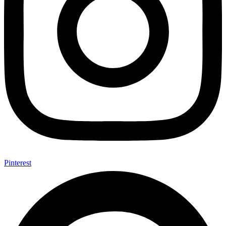
Pinterest