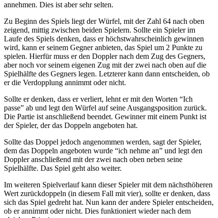
annehmen. Dies ist aber sehr selten.
Zu Beginn des Spiels liegt der Würfel, mit der Zahl 64 nach oben
zeigend, mittig zwischen beiden Spielern. Sollte ein Spieler im
Laufe des Spiels denken, dass er höchstwahrscheinlich gewinnen
wird, kann er seinem Gegner anbieten, das Spiel um 2 Punkte zu
spielen. Hierfür muss er den Doppler nach dem Zug des Gegners,
aber noch vor seinem eigenen Zug mit der zwei nach oben auf die
Spielhälfte des Gegners legen. Letzterer kann dann entscheiden, ob
er die Verdopplung annimmt oder nicht.
Sollte er denken, dass er verliert, lehnt er mit den Worten “Ich
passe” ab und legt den Würfel auf seine Ausgangsposition zurück.
Die Partie ist anschließend beendet. Gewinner mit einem Punkt ist
der Spieler, der das Doppeln angeboten hat.
Sollte das Doppel jedoch angenommen werden, sagt der Spieler,
dem das Doppeln angeboten wurde “ich nehme an” und legt den
Doppler anschließend mit der zwei nach oben neben seine
Spielhälfte. Das Spiel geht also weiter.
Im weiteren Spielverlauf kann dieser Spieler mit dem nächsthöheren
Wert zurückdoppeln (in diesem Fall mit vier), sollte er denken, dass
sich das Spiel gedreht hat. Nun kann der andere Spieler entscheiden,
ob er annimmt oder nicht. Dies funktioniert wieder nach dem