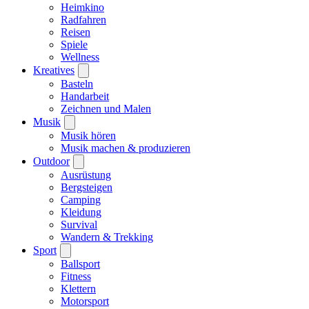
Heimkino
Radfahren
Reisen
Spiele
Wellness
Kreatives
Basteln
Handarbeit
Zeichnen und Malen
Musik
Musik hören
Musik machen & produzieren
Outdoor
Ausrüstung
Bergsteigen
Camping
Kleidung
Survival
Wandern & Trekking
Sport
Ballsport
Fitness
Klettern
Motorsport