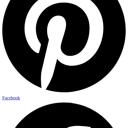
Facebook