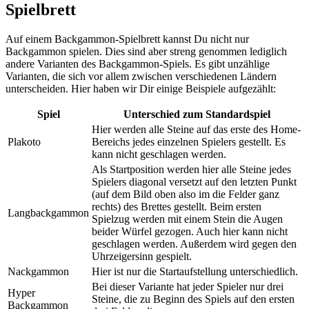
Spielbrett
Auf einem Backgammon-Spielbrett kannst Du nicht nur
Backgammon spielen. Dies sind aber streng genommen lediglich
andere Varianten des Backgammon-Spiels. Es gibt unzählige
Varianten, die sich vor allem zwischen verschiedenen Ländern
unterscheiden. Hier haben wir Dir einige Beispiele aufgezählt:
Spiel
Unterschied zum Standardspiel
Hier werden alle Steine auf das erste des Home-
Plakoto
Bereichs jedes einzelnen Spielers gestellt. Es
kann nicht geschlagen werden.
Als Startposition werden hier alle Steine jedes
Spielers diagonal versetzt auf den letzten Punkt
(auf dem Bild oben also im die Felder ganz
rechts) des Brettes gestellt. Beim ersten
Langbackgammon
Spielzug werden mit einem Stein die Augen
beider Würfel gezogen. Auch hier kann nicht
geschlagen werden. Außerdem wird gegen den
Uhrzeigersinn gespielt.
Nackgammon
Hier ist nur die Startaufstellung unterschiedlich.
Bei dieser Variante hat jeder Spieler nur drei
Hyper
Steine, die zu Beginn des Spiels auf den ersten
Backgammon