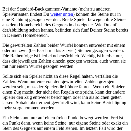
Bei der Standard-Backgammon-Variante (mehr zu anderen
Spielvarianten findest Du
weiter unten
) können die Steine nur in
eine Richtung gezogen werden. Beide Spieler bewegen ihre Steine
aus dem Homebereich des Gegners in das eigene. Wie Du auf
derAbbildung sehen kannst, befinden sich fünf Deiner Steine bereits
in Deinem Homebereich.
Die gewürfelten Zahlen beider Würfel können entweder mit einem
oder mit zwei (bei Pasch mit bis zu vier) Steinen gezogen werden.
Die Reihenfolge ist hierbei nebensächlich. Wichtig ist hierbei nur,
dass die jeweiligen Zahlen einzeln gezogen werden, auch wenn sie
mit nur einem Würfel gezogen werden.
Sollte sich ein Spieler nicht an diese Regel halten, verfallen die
Zahlen. Wenn nur eine von den gewürfelten Zahlen gezogen
werden sein, muss der Spieler die höhere fahren. Wenn ein Spieler
einen Zug macht, der nicht den Regeln entspricht, kann der andere
Spieler den Zug entweder berichtigen oder ihn als solchen gelten
lassen. Sobald aber erneut gewürfelt wird, kann keine Berichtigung
mehr vorgenommen werden.
Ein Stein kann nur auf einen freien Punkt bewegt werden. Frei ist
ein Punkt dann, wenn keine Steine, nur eigene Steine oder exakt ein
Stein des Gegners auf einem Feld stehen. Im letzten Fall wird der