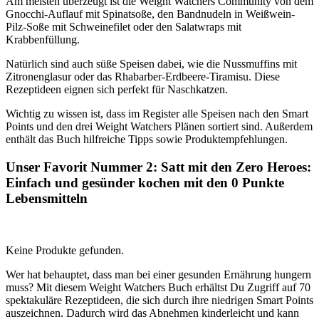
Am meisten überzeugt ist die Weight Watchers Community von dem
Gnocchi-Auflauf mit Spinatsoße, den Bandnudeln in Weißwein-
Pilz-Soße mit Schweinefilet oder den Salatwraps mit
Krabbenfüllung.
Natürlich sind auch süße Speisen dabei, wie die Nussmuffins mit
Zitronenglasur oder das Rhabarber-Erdbeere-Tiramisu. Diese
Rezeptideen eignen sich perfekt für Naschkatzen.
Wichtig zu wissen ist, dass im Register alle Speisen nach den Smart
Points und den drei Weight Watchers Plänen sortiert sind. Außerdem
enthält das Buch hilfreiche Tipps sowie Produktempfehlungen.
Unser Favorit Nummer 2: Satt mit den Zero Heroes:
Einfach und gesünder kochen mit den 0 Punkte
Lebensmitteln
Keine Produkte gefunden.
Wer hat behauptet, dass man bei einer gesunden Ernährung hungern
muss? Mit diesem Weight Watchers Buch erhältst Du Zugriff auf 70
spektakuläre Rezeptideen, die sich durch ihre niedrigen Smart Points
auszeichnen. Dadurch wird das Abnehmen kinderleicht und kann