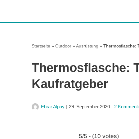
Z
u
m
I
Startseite
»
Outdoor
»
Ausrüstung
»
Thermosflasche: T
n
h
Thermosflasche: T
a
l
Kaufratgeber
t
s
p
Ebrar Alpay
29. September 2020
2 Komment
r
i
n
g
5/5 - (10 votes)