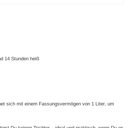
und 14 Stunden heiß
et sich mit einem Fassungsvermögen von 1 Liter, um
igst Du keinen Trichter – ideal und praktisch, wenn Du es