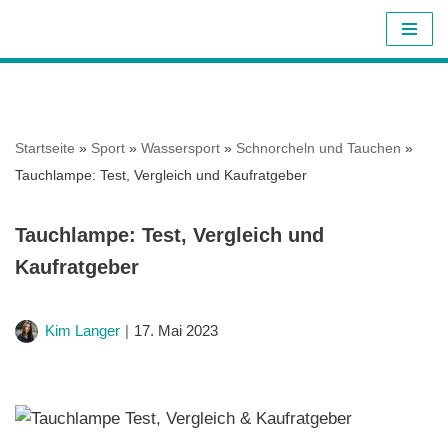
Z
u
m
I
Startseite
»
Sport
»
Wassersport
»
Schnorcheln und Tauchen
»
n
Tauchlampe: Test, Vergleich und Kaufratgeber
h
a
Tauchlampe: Test, Vergleich und
l
Kaufratgeber
t
s
p
Kim Langer
17. Mai 2023
r
i
n
g