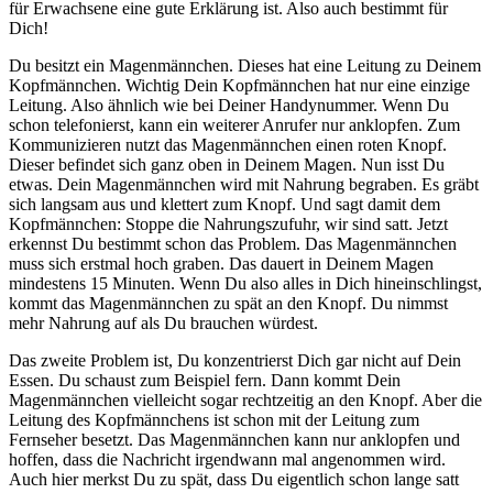
für Erwachsene eine gute Erklärung ist. Also auch bestimmt für
Dich!
Du besitzt ein Magenmännchen. Dieses hat eine Leitung zu Deinem
Kopfmännchen. Wichtig Dein Kopfmännchen hat nur eine einzige
Leitung. Also ähnlich wie bei Deiner Handynummer. Wenn Du
schon telefonierst, kann ein weiterer Anrufer nur anklopfen. Zum
Kommunizieren nutzt das Magenmännchen einen roten Knopf.
Dieser befindet sich ganz oben in Deinem Magen. Nun isst Du
etwas. Dein Magenmännchen wird mit Nahrung begraben. Es gräbt
sich langsam aus und klettert zum Knopf. Und sagt damit dem
Kopfmännchen: Stoppe die Nahrungszufuhr, wir sind satt. Jetzt
erkennst Du bestimmt schon das Problem. Das Magenmännchen
muss sich erstmal hoch graben. Das dauert in Deinem Magen
mindestens 15 Minuten. Wenn Du also alles in Dich hineinschlingst,
kommt das Magenmännchen zu spät an den Knopf. Du nimmst
mehr Nahrung auf als Du brauchen würdest.
Das zweite Problem ist, Du konzentrierst Dich gar nicht auf Dein
Essen. Du schaust zum Beispiel fern. Dann kommt Dein
Magenmännchen vielleicht sogar rechtzeitig an den Knopf. Aber die
Leitung des Kopfmännchens ist schon mit der Leitung zum
Fernseher besetzt. Das Magenmännchen kann nur anklopfen und
hoffen, dass die Nachricht irgendwann mal angenommen wird.
Auch hier merkst Du zu spät, dass Du eigentlich schon lange satt