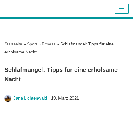
Z
u
m
I
Startseite
»
Sport
»
Fitness
»
Schlafmangel: Tipps für eine
n
erholsame Nacht
h
a
Schlafmangel: Tipps für eine erholsame
l
Nacht
t
s
p
Jana Lichtenwald
19. März 2021
r
i
n
g