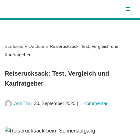
Z
u
m
I
Startseite
»
Outdoor
»
Reiserucksack: Test, Vergleich und
n
Kaufratgeber
h
a
Reiserucksack: Test, Vergleich und
l
Kaufratgeber
t
s
p
Anh Thi
30. September 2020
1 Kommentar
r
i
n
g