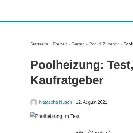
Z
u
m
I
Startseite
»
Freizeit
»
Garten
»
Pool & Zubehör
»
Pool
n
h
Poolheizung: Test
a
l
Kaufratgeber
t
s
p
Natascha Nusch
12. August 2021
r
i
n
g
5/5 - (2 votes)