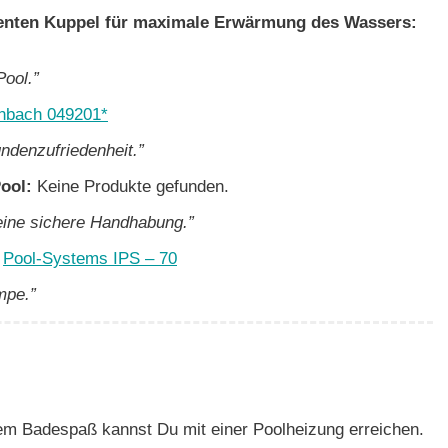
arenten Kuppel für maximale Erwärmung des Wassers:
ool.”
inbach 049201*
undenzufriedenheit.”
Pool:
Keine Produkte gefunden.
eine sichere Handhabung.”
:
Pool-Systems IPS – 70
mpe.”
em Badespaß kannst Du mit einer Poolheizung erreichen.