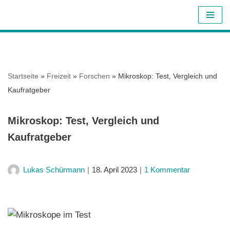
Z
u
m
I
Startseite
»
Freizeit
»
Forschen
»
Mikroskop: Test, Vergleich und
n
Kaufratgeber
h
a
Mikroskop: Test, Vergleich und
l
Kaufratgeber
t
s
p
Lukas Schürmann
18. April 2023
1 Kommentar
r
i
n
g