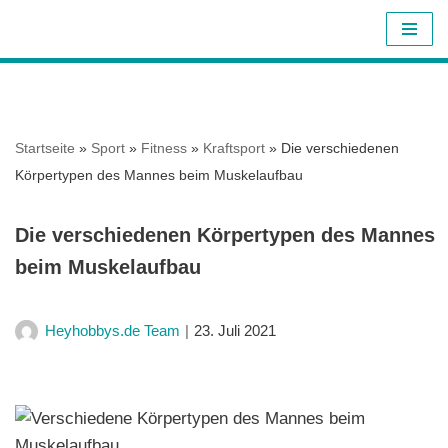
Z
u
m
I
Startseite
»
Sport
»
Fitness
»
Kraftsport
»
Die verschiedenen
n
Körpertypen des Mannes beim Muskelaufbau
h
a
Die verschiedenen Körpertypen des Mannes
l
beim Muskelaufbau
t
s
p
Heyhobbys.de Team
23. Juli 2021
r
i
n
g