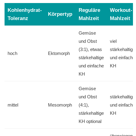
Kohlenhydrat-
Reguläre
Workout-
Körpertyp
Toleranz
Mahlzeit
Mahlzeit
Gemüse
und Obst
viel
(3:1), etwas
stärkehaltige
hoch
Ektomorph
stärkehaltige
und einfache
und einfache
KH
KH
Gemüse
und Obst
stärkehaltige
mittel
Mesomorph
(4:1),
und einfache
stärkehaltige
KH
KH optional
überwiegend