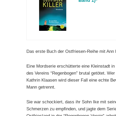
Band 1)*
Das erste Buch der Ostfriesen-Reihe mit Ann 
Eine Mordserie erschütterte eine Kleinstadt i
des Vereins “Regenbogen” brutal getötet. Wer
Kathrin Klaasen wird dieser Fall eine echte 
Mann getrennt.
Sie war schockiert, dass ihr Sohn Ike mit sei
Schmerzen zu empfinden, und jagte dem Serien
Ostfriesland in der “Regenbogen-Verein” arbei