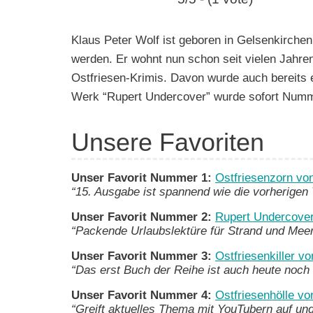
e
n
Klaus Peter Wolf ist geboren in Gelsenkirchen
werden. Er wohnt nun schon seit vielen Jahre
Ostfriesen-Krimis. Davon wurde auch bereits 
Werk “Rupert Undercover” wurde sofort Numme
Unsere Favoriten
Unser Favorit Nummer 1:
Ostfriesenzorn vo
“15. Ausgabe ist spannend wie die vorherigen Te
Unser Favorit Nummer 2:
Rupert Undercover
“Packende Urlaubslektüre für Strand und Meer
Unser Favorit Nummer 3:
Ostfriesenkiller v
“Das erst Buch der Reihe ist auch heute noch
Unser Favorit Nummer 4:
Ostfriesenhölle v
“Greift aktuelles Thema mit YouTubern auf und