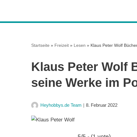
Z
u
m
I
Startseite
»
Freizeit
»
Lesen
»
Klaus Peter Wolf Bücher
n
h
Klaus Peter Wolf 
a
l
seine Werke im Po
t
s
p
Heyhobbys.de Team
8. Februar 2022
r
i
n
g
5/5 - (1 vote)