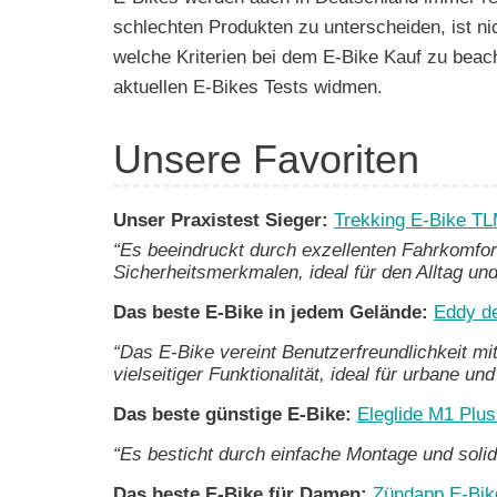
e
schlechten Produkten zu unterscheiden, ist ni
n
welche Kriterien bei dem E-Bike Kauf zu beac
aktuellen E-Bikes Tests widmen.
Unsere Favoriten
Unser Praxistest Sieger:
Trekking E-Bike TL
“Es beeindruckt durch exzellenten Fahrkomfort
Sicherheitsmerkmalen, ideal für den Alltag und 
Das beste E-Bike in jedem Gelände:
Eddy d
“Das E-Bike vereint Benutzerfreundlichkeit m
vielseitiger Funktionalität, ideal für urbane u
Das beste günstige E-Bike:
Eleglide M1 Plu
“Es besticht durch einfache Montage und solid
Das beste E-Bike für Damen:
Zündapp E-Bik