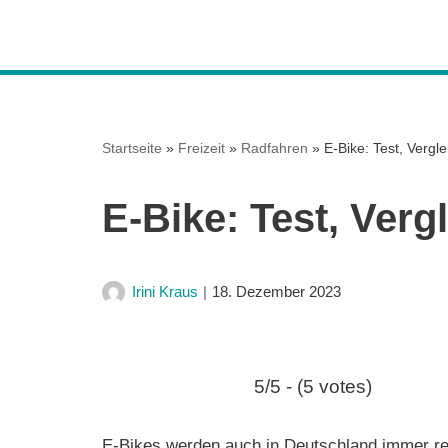
Z
u
m
I
Startseite
»
Freizeit
»
Radfahren
»
E-Bike: Test, Vergl
n
h
E-Bike: Test, Verg
a
l
t
Irini Kraus
18. Dezember 2023
s
p
r
i
5/5 - (5 votes)
n
g
E-Bikes werden auch in Deutschland immer re