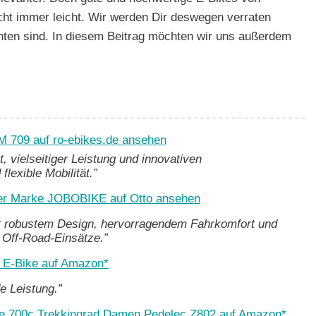
cht immer leicht. Wir werden Dir deswegen verraten
hten sind. In diesem Beitrag möchten wir uns außerdem
M 709 auf ro-ebikes.de ansehen
, vielseitiger Leistung und innovativen
flexible Mobilität.”
er Marke JOBOBIKE auf Otto ansehen
it robustem Design, hervorragendem Fahrkomfort und
nd Off-Road-Einsätze.”
s E-Bike auf Amazon*
e Leistung.”
e 700c Trekkingrad Damen Pedelec Z802 auf Amazon*