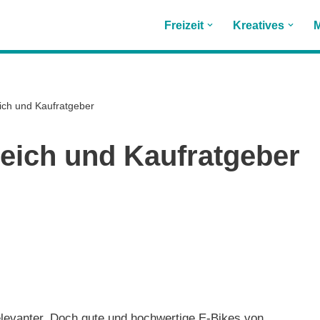
Freizeit
Kreatives
M
eich und Kaufratgeber
leich und Kaufratgeber
levanter. Doch gute und hochwertige E-Bikes von