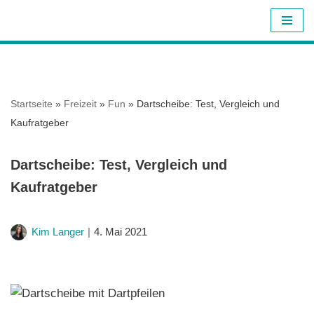
Z
u
m
I
Startseite
»
Freizeit
»
Fun
»
Dartscheibe: Test, Vergleich und
n
Kaufratgeber
h
a
Dartscheibe: Test, Vergleich und
l
Kaufratgeber
t
s
p
Kim Langer
4. Mai 2021
r
i
n
g