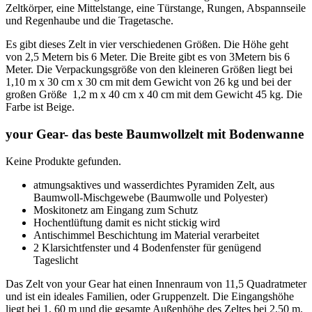
Zeltkörper, eine Mittelstange, eine Türstange, Rungen, Abspannseile
und Regenhaube und die Tragetasche.
Es gibt dieses Zelt in vier verschiedenen Größen. Die Höhe geht
von 2,5 Metern bis 6 Meter. Die Breite gibt es von 3Metern bis 6
Meter. Die Verpackungsgröße von den kleineren Größen liegt bei
1,10 m x 30 cm x 30 cm mit dem Gewicht von 26 kg und bei der
großen Größe 1,2 m x 40 cm x 40 cm mit dem Gewicht 45 kg. Die
Farbe ist Beige.
your Gear- das beste Baumwollzelt mit Bodenwanne
Keine Produkte gefunden.
atmungsaktives und wasserdichtes Pyramiden Zelt, aus
Baumwoll-Mischgewebe (Baumwolle und Polyester)
Moskitonetz am Eingang zum Schutz
Hochentlüftung damit es nicht stickig wird
Antischimmel Beschichtung im Material verarbeitet
2 Klarsichtfenster und 4 Bodenfenster für genügend
Tageslicht
Das Zelt von your Gear hat einen Innenraum von 11,5 Quadratmeter
und ist ein ideales Familien, oder Gruppenzelt. Die Eingangshöhe
liegt bei 1, 60 m und die gesamte Außenhöhe des Zeltes bei 2,50 m.