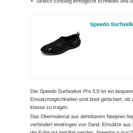
Stretch Einstieg ermöglicht schnelles und 
Speedo Surfwalk
Der Speedo Surfwalker Pro 3.0 ist ein bequem
Einsatzmöglichkeiten sind breit gefächert, ob 
klasse zu tragen.
Das Obermaterial aus dehnbarem Neopren liegt
verhindert eindringen von Sand. Einsätze au
die Füße gut belüftet werden. Speedos s-trac™