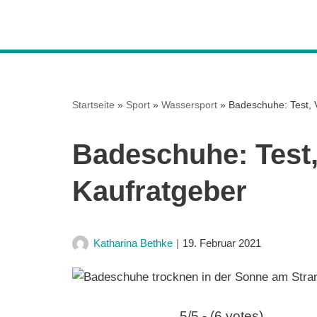
Z
u
m
I
Startseite
»
Sport
»
Wassersport
»
Badeschuhe: Test, 
n
h
Badeschuhe: Test,
a
l
Kaufratgeber
t
s
p
Katharina Bethke
19. Februar 2021
r
i
n
g
5/5 - (6 votes)