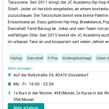
Tanzszene. Seit 2011 bringt die JC Academy Hip-Hop-Ku
Stadt. Jeder ist herzlich eingeladen, an einem kosten
zuzuschauen. Die Tanzschule bietet eine breite Palette
Erwachsene an. Dazu gehören Hip-Hop, Breakdance, Popp
Dancehall. Farid Baroug ak. Joker und sein Team von p
vielfältigen Stile. Seit 2015 bietet die JC Academy a
im urbanen Tanz an und kooperiert seit vielen Jahren e
HipHop
Dancehall
K-Pop
Kindergeburtstage
Urban 
Mehr anzeigen ↓
Auf der Roßstraße 34, 40476 Düsseldorf
Mo - Fr.: 16:00 - 22:00
1x Kurs in der Woche: 45€/Monat, 2x Kurse in der W
99€/Monat
Mehr erfahren