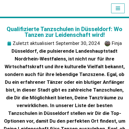
Z
u
Qualifizierte Tanzschulen in Düsseldorf: Wo
m
Tanzen zur Leidenschaft wird!
I
Zuletzt aktualisiert September 30, 2024
Finja
n
Düsseldorf, die pulsierende Landeshauptstadt
h
Nordrhein-Westfalens, ist nicht nur für ihre
a
Wirtschaftskraft und ihre kulturelle Vielfalt bekannt,
l
sondern auch für ihre lebendige Tanzszene. Egal, ob
t
Du ein erfahrener Tänzer oder ein blutiger Anfänger
s
bist, in dieser Stadt gibt es zahlreiche Tanzschulen,
p
die Dir die Möglichkeit bieten, Deine Tanzträume zu
r
verwirklichen. In unserer Liste der besten
i
Tanzschulen in Düsseldorf stellen wir Dir die Top-
n
Optionen vor, damit Du den perfekten Ort findest, um
g
Deine Leidenschaft fürs Tanzen auszuleben. Egal, ob